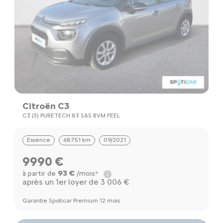
Citroën C3
M
C3 (3) PURETECH 83 S&S BVM FEEL
C
Essence
68751 km
09/2021
9990 €
93 €
à partir de
/mois*
à
après un 1er loyer de 3 006 €
Ga
Garantie Spoticar Premium 12 mois