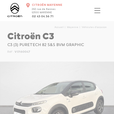
CITROËN MAYENNE
250 rue de Rennes
53100 MAYENNE
02 43 04 36 71
Accueil
Mayenne
Véhicules d'occasion
Citroën C3
C3 (3) PURETECH 82 S&S BVM GRAPHIC
Réf :
VO160047