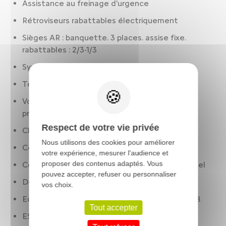
Assistance au freinage d'urgence
Rétroviseurs rabattables électriquement
Sièges AR : banquette. 3 places. assise fixe.
rabattables : 2/3-1/3
Synthèse/reconnaissance vocale
Température extérieure
Volant réglable en hauteur. réglable en
profondeur. multi-fonctions
Respect de votre vie privée
Climatisation 1 zone
Nous utilisons des cookies pour améliorer
Condamnation centralisée à distance
votre expérience, mesurer l'audience et
proposer des contenus adaptés. Vous
Contrôle des phares: réglage en hauteur manuel
pouvez accepter, refuser ou personnaliser
Détection panneaux signalisation
vos choix.
Ecran de divertissement: 7.0 " tactile. AV et 17.8
Tout accepter
ESP