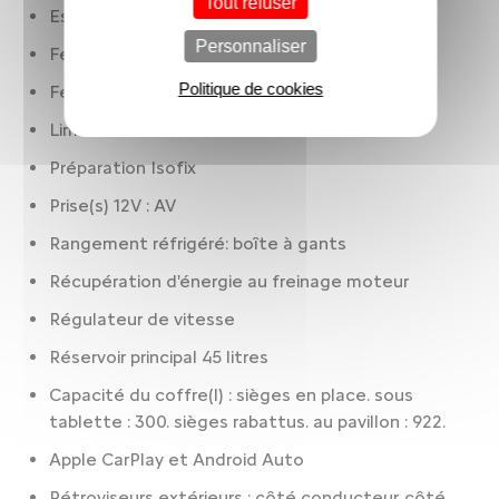
Tout refuser
Essuie-glaces
Personnaliser
Feux à LED
Politique de cookies
Feux de jour
Limiteur de vitesse
Préparation Isofix
Prise(s) 12V : AV
Rangement réfrigéré: boîte à gants
Récupération d'énergie au freinage moteur
Régulateur de vitesse
Réservoir principal 45 litres
Capacité du coffre(l) : sièges en place. sous
tablette : 300. sièges rabattus. au pavillon : 922.
Apple CarPlay et Android Auto
Rétroviseurs extérieurs : côté conducteur. côté