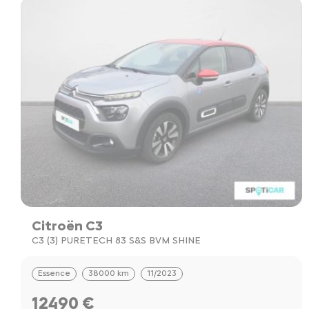
Citroën C3
C3 (3) PURETECH 83 S&S BVM SHINE
Essence
38000 km
11/2023
12490 €