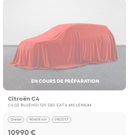
Citroën C4
C4 (2) BLUEHDI 120 S&S EAT6 MILLENIUM
Diesel
90608 km
09/2017
10990 €