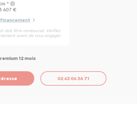
is *
 3 607 €
 financement
t doit être remboursé. Vérifiez
rsement avant de vous engager.
Premium 12 mois
téresse
02 43 04 36 71