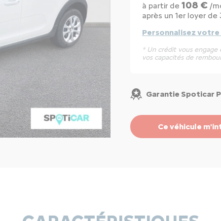
108 €
à partir de
/mo
après un 1er loyer de
Personnalisez votre
* Un crédit vous engage e
vos capacités de rembou
Garantie Spoticar 
Ce véhicule m'in