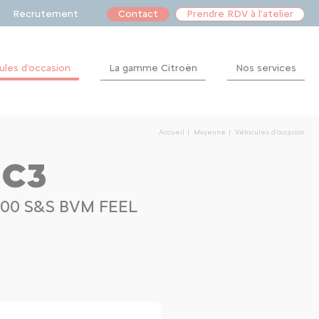
Recrutement
Contact
Prendre RDV à l'atelier
ules d'occasion
La gamme Citroën
Nos services
Après-
vente
Accueil
Mayenne
Véhicules d'occasion
Financement
 C3
Dépannage
100 S&S BVM FEEL
Location