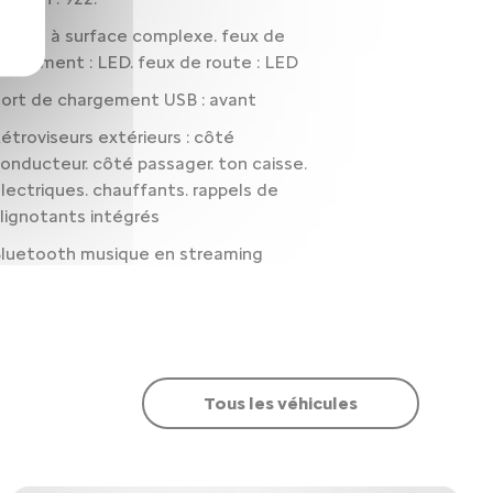
hares à surface complexe. feux de
roisement : LED. feux de route : LED
ort de chargement USB : avant
étroviseurs extérieurs : côté
onducteur. côté passager. ton caisse.
lectriques. chauffants. rappels de
lignotants intégrés
luetooth musique en streaming
Tous les véhicules