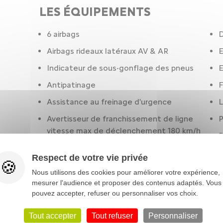
LES ÉQUIPEMENTS
6 airbags
D
Airbags rideaux latéraux AV & AR
Indicateur de sous-gonflage des pneus
E
Antipatinage
F
Assistance au freinage d'urgence
L
Avertisseur de franchissement de ligne
P
vitesse max de déclenchement 180 km/h
P
112 mph
R
Respect de votre vie privée
Climatisation
R
Nous utilisons des cookies pour améliorer votre expérience,
Condamnation centralisée à distance
mesurer l'audience et proposer des contenus adaptés. Vous
Régulateur de vitesse
pouvez accepter, refuser ou personnaliser vos choix.
C
Réservoir principal 42 litres
s
Tout accepter
Tout refuser
Personnaliser
p