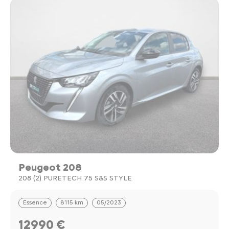
Peugeot 208
208 (2) PURETECH 75 S&S STYLE
Essence
8115 km
05/2023
12990 €