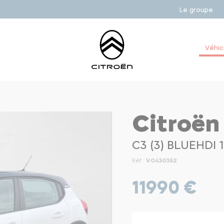
Le groupe
Véhic
Citroën
C3 (3) BLUEHDI 
Réf :
VO430352
11990 €