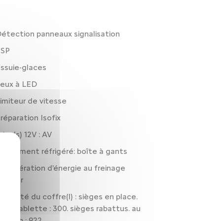
étection panneaux signalisation
ESP
ssuie-glaces
eux à LED
imiteur de vitesse
réparation Isofix
rise(s) 12V : AV
angement réfrigéré: boîte à gants
écupération d'énergie au freinage
moteur
apacité du coffre(l) : sièges en place.
ous tablette : 300. sièges rabattus. au
avillon : 922.