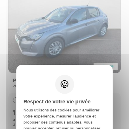
Peugeot 208
208 (2) PURETECH 75 S&S ACTIVE
Essence
29390 km
09/2022
Respect de votre vie privée
Nous utilisons des cookies pour améliorer
12690 €
votre expérience, mesurer l'audience et
112 €
à partir de
/mois*
proposer des contenus adaptés. Vous
après un 1er loyer de 3 818 €
pouvez accepter, refuser ou personnaliser