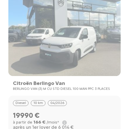
Citroën Berlingo Van
BERLINGO VAN (3) M CU STD DIESEL 100 MAN PPC 3 PLACES
Diesel
10 km
04/2026
19990 €
166 €
à partir de
/mois*
après un 1er loyer de 6 014 €