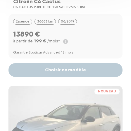
Citroën C4 Cactus
C4 CACTUS PURETECH 130 S&S BVM6 SHINE
Essence
36663 km
06/2019
13890 €
199 €
à partir de
/mois*
Garantie Spoticar Advanced 12 mois
Choisir ce modèle
NOUVEAU