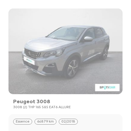
Peugeot 3008
3008 (2) THP 165 S&S EAT6 ALLURE
Essence
64879 km
02/2018