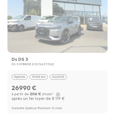
Ds DS 3
DS 3 HYBRIDE E-DCS6 ETOILE
Hybride
15363 km
04/2025
26990 €
206 €
à partir de
/mois*
après un 1er loyer de 8 119 €
Garantie Spoticar Premium 12 mois