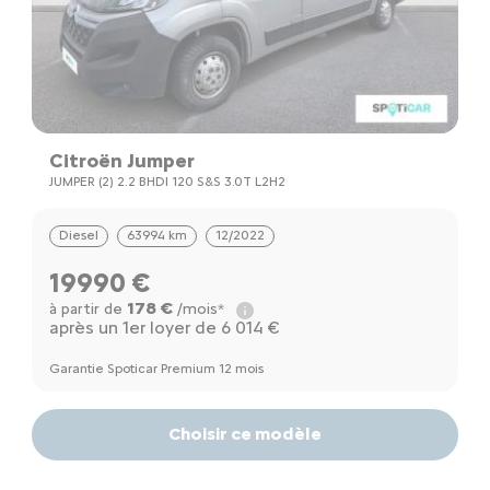
Citroën Jumper
JUMPER (2) 2.2 BHDI 120 S&S 3.0T L2H2
Diesel
63994 km
12/2022
19990 €
178 €
à partir de
/mois*
après un 1er loyer de 6 014 €
Garantie Spoticar Premium 12 mois
Choisir ce modèle