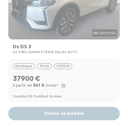
Ds DS 3
DS 3 BEV 54KWH E-TENSE PALLAS AUTO
Electrique
10 km
01/2026
37900 €
541 €
à partir de
/mois*
Garantie DS Certified 24 mois
Choisir ce modèle