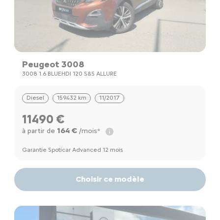
Peugeot 3008
3008 1.6 BLUEHDI 120 S&S ALLURE
Diesel
159432 km
11/2017
11490 €
164 €
à partir de
/mois*
Garantie Spoticar Advanced 12 mois
Choisir ce modèle