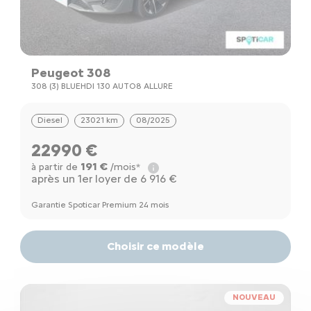
Peugeot 308
308 (3) BLUEHDI 130 AUTO8 ALLURE
Diesel
23021 km
08/2025
22990 €
191 €
à partir de
/mois*
après un 1er loyer de 6 916 €
Garantie Spoticar Premium 24 mois
Choisir ce modèle
NOUVEAU