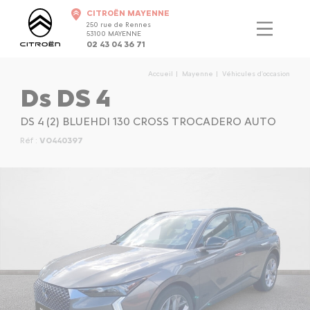
CITROËN MAYENNE
250 rue de Rennes
53100 MAYENNE
02 43 04 36 71
Accueil
Mayenne
Véhicules d'occasion
Ds DS 4
DS 4 (2) BLUEHDI 130 CROSS TROCADERO AUTO
Réf :
VO440397