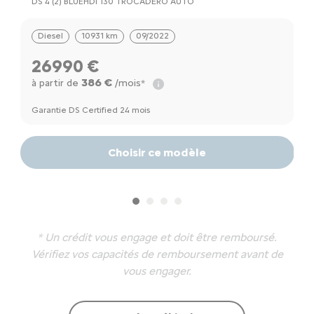
DS 4 (2) BLUEHDI 130 TROCADERO AUTO
E-
Diesel
10931 km
09/2022
26990 €
386 €
à partir de
/mois*
à
a
Garantie DS Certified 24 mois
Ga
Choisir ce modèle
* Un crédit vous engage et doit être remboursé.
Vérifiez vos capacités de remboursement avant de
vous engager.