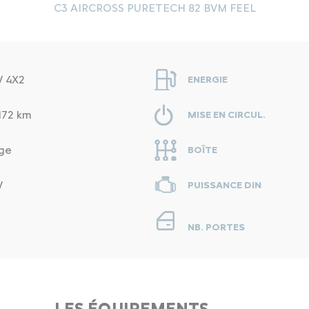
C3 AIRCROSS PURETECH 82 BVM FEEL
V 4X2
ENERGIE
172 km
MISE EN CIRCUL.
ge
BOÎTE
V
PUISSANCE DIN
NB. PORTES
LES ÉQUIPEMENTS