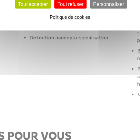
R
Tout accepter
Tout refuser
Personnaliser
Condamnation centralisée à distance
R
Politique de cookies
Contrôle des phares: allumage
C
automatique. réglage en hauteur manuel
s
Détection panneaux signalisation
p
B
m
P
c
M
S POUR VOUS