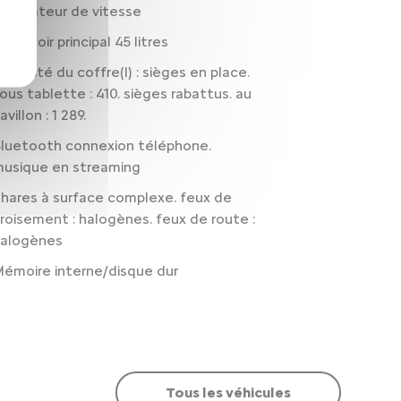
égulateur de vitesse
éservoir principal 45 litres
apacité du coffre(l) : sièges en place.
ous tablette : 410. sièges rabattus. au
avillon : 1 289.
luetooth connexion téléphone.
usique en streaming
hares à surface complexe. feux de
roisement : halogènes. feux de route :
halogènes
émoire interne/disque dur
Tous les véhicules