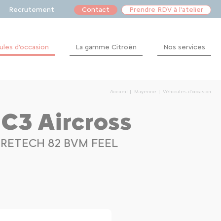
Recrutement
Contact
Prendre RDV à l'atelier
ules d'occasion
La gamme Citroën
Nos services
Après-
vente
Accueil
Mayenne
Véhicules d'occasion
Financement
 C3 Aircross
Dépannage
URETECH 82 BVM FEEL
Location