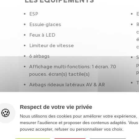
ESP
E
Essuie-glaces
R
c
Feux à LED
é
Limiteur de vitesse
c
6 airbags
S
p
Affichage multi-fonctions: 1 écran. 7.0
p
pouces. écran(s) tactile(s)
T
Airbags rideaux latéraux AV & AR
V
Indicateur de sous-gonflage des pneus
e
Antibrouillards AV
Respect de votre vie privée
P
Antipatinage
Nous utilisons des cookies pour améliorer votre expérience,
P
mesurer l'audience et proposer des contenus adaptés. Vous
Assistance au freinage d'urgence
pouvez accepter, refuser ou personnaliser vos choix.
R
Climatisation