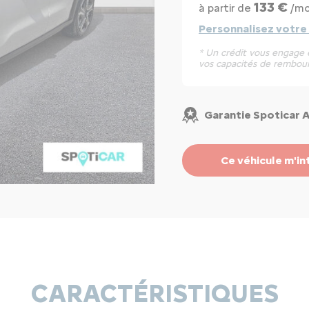
133 €
à partir de
/mo
Personnalisez votre
* Un crédit vous engage e
vos capacités de rembou
Garantie Spoticar 
Ce véhicule m'in
CARACTÉRISTIQUES