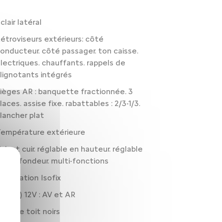
clair latéral
étroviseurs extérieurs: côté
onducteur. côté passager. ton caisse.
lectriques. chauffants. rappels de
lignotants intégrés
ièges AR : banquette fractionnée. 3
laces. assise fixe. rabattables : 2/3-1/3.
lancher plat
empérature extérieure
olant cuir. réglable en hauteur. réglable
n profondeur. multi-fonctions
réparation Isofix
rise(s) 12V : AV et AR
ails de toit noirs