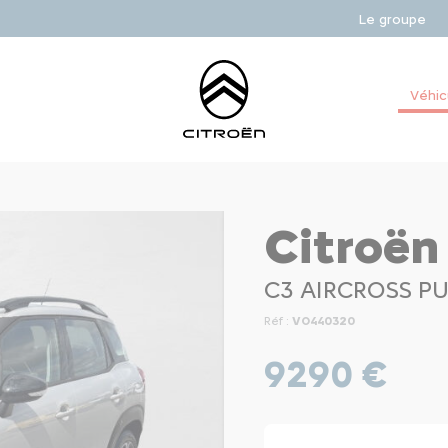
Le groupe
Véhic
Citroën
C3 AIRCROSS P
Réf :
VO440320
9290 €