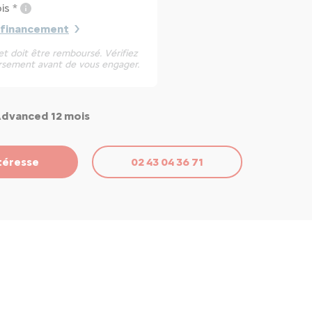
is *
 financement
t doit être remboursé. Vérifiez
rsement avant de vous engager.
Advanced 12 mois
téresse
02 43 04 36 71