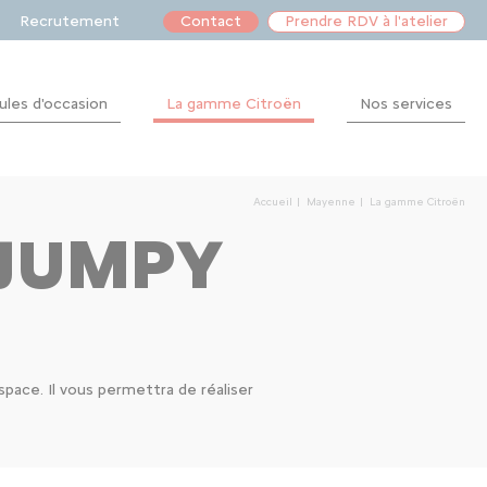
Recrutement
Contact
Prendre RDV à l'atelier
ules d'occasion
La gamme Citroën
Nos services
Après-
vente
Accueil
Mayenne
La gamme Citroën
Financement
 JUMPY
Dépannage
Location
pace. Il vous permettra de réaliser